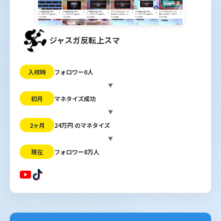
ジャスガ反転上スマ
フォロワー0人
入校時
▼
マネタイズ成功
初月
▼
24万円 のマネタイズ
2ヶ月
▼
フォロワー8万人
現在