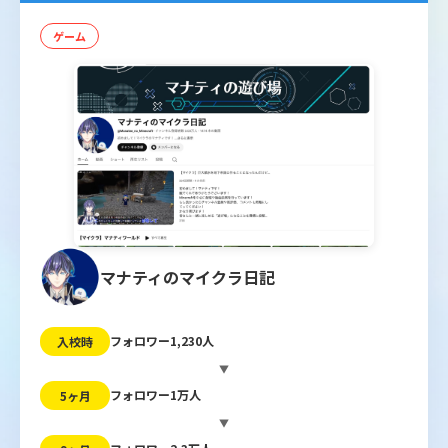
ゲーム
マナティのマイクラ日記
フォロワー1,230人
入校時
▼
フォロワー1万人
5ヶ月
▼