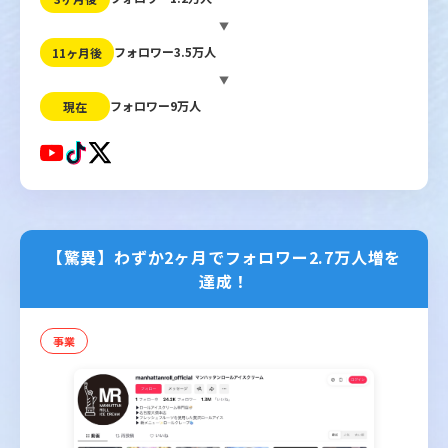
▼
フォロワー3.5万人
11ヶ月後
▼
フォロワー9万人
現在
【驚異】わずか2ヶ月でフォロワー2.7万人増を
達成！
事業