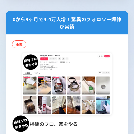
0から9ヶ月で4.4万人増！驚異のフォロワー爆伸
び実績
事業
掃除のプロ、家をやる