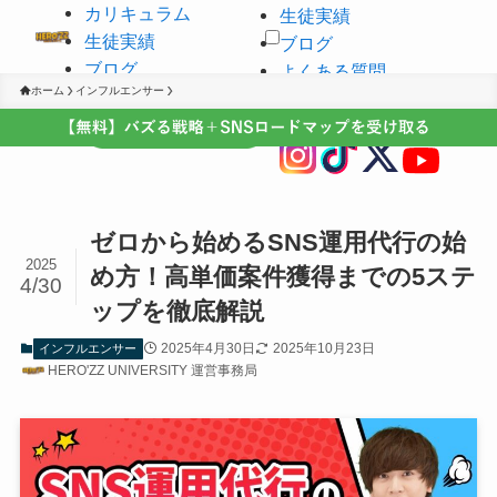
カリキュラム
生徒実績
生徒実績
ブログ
ブログ
よくある質問
ホーム
インフルエンサー
よくある質問
ゼロから始めるSNS運用代行の始
2025
め方！高単価案件獲得までの5ステ
4/30
ップを徹底解説
2025年4月30日
2025年10月23日
インフルエンサー
HERO'ZZ UNIVERSITY 運営事務局