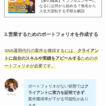
【夢の職業】インフルエンサーに
なるには何から始める？無名から
人生大逆転する手順を解説
3.営業するためのポートフォリオを作成する
SNS運用代行の案件を獲得するには、
クライアン
トに自分のスキルや実績をアピールする
ためのポ
ートフォリオが必要です。
ポートフォリオがない状態では
ク
ライアントに実力を証明できず
、
ヴァンビ
案件獲得率が下がる可能性があり
ます。