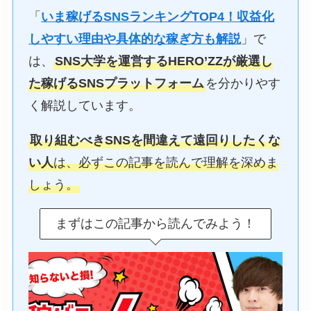
「
いま稼げるSNSランキングTOP4！収益化
しやすい理由や具体的な稼ぎ方も解説
」で
は、
SNS大学を運営するHERO’ZZが厳選し
た稼げるSNSプラットフォーム
を分かりやす
く解説しています。
取り組むべきSNSを間違えて遠回りしたくな
い人
は、必ずこの記事を読んで理解を深めま
しょう。
まずはこの記事から読んでみよう！